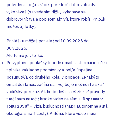
potvrdenie organizácie, pre ktorú dobrovoľníctvo
vykonávaš (s uvedením dĺžky vykonávania
dobrovoľníctva a popisom aktivít, ktoré robíš. Priložiť
môžeš aj fotky).
Prihlášku môžeš posielať od 10.09.2025 do
30.9.2025.
Ale to nie je všetko.
Po vyplnení prihlášky ti príde email s informáciou, či si
splnil/a základné podmienky a bol/a úspešne
posunutý/á do druhého kola. V prípade, že takýto
email dostaneš, začína sa Tvoj boj o možnosť získať
vodičský preukaz. Ak ho budeš chceš získať práve ty,
stačí nám natočiť krátke video na tému „
Doprava v
roku 2050
“ – vízia budúcnosti (napr. autonómne autá,
ekológia, smart cesty). Kritériá, ktoré video musí