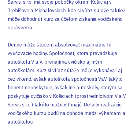
Servis, s.r.o. má svoje pobočky okrem Košíc aj v
Trebišove a Michalovciach, kde si víťaz súťaže taktiež
môže dohodnúť kurz za účelom získania vodičského
oprávnenia.
Denne môže študent absolvovať maximálne tri
vyučovacie hodiny. Spoločnosť, ktorá prevádzkuje
autoškolu V a V, prenajíma cvičisko aj iným
autoškolám. Kurz si víťaz súťaže môže vykonávať aj
cez víkend, avšak autoškola spoločnosti VaV takýto
benefit neposkytuje, avšak iné autoškoly, ktorým sa
poskytuje cvičisko v Košiciach (prostredníctvom V a V
Servis s.r.o.) takúto možnosť majú. Detaily realizácie
vodičského kurzu budú na dohode medzi výhercami a
autoškolou.