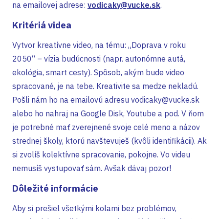
na emailovej adrese:
vodicaky@vucke.sk
.
Kritériá videa
Vytvor kreatívne video, na tému: „Doprava v roku
2050“ – vízia budúcnosti (napr. autonómne autá,
ekológia, smart cesty). Spôsob, akým bude video
spracované, je na tebe. Kreativite sa medze nekladú.
Pošli nám ho na emailovú adresu vodicaky@vucke.sk
alebo ho nahraj na Google Disk, Youtube a pod. V ňom
je potrebné mať zverejnené svoje celé meno a názov
strednej školy, ktorú navštevuješ (kvôli identifikácii). Ak
si zvolíš kolektívne spracovanie, pokojne. Vo videu
nemusíš vystupovať sám. Avšak dávaj pozor!
Dôležité informácie
Aby si prešiel všetkými kolami bez problémov,