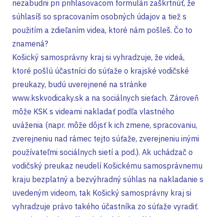
nezabudni pri prihlasovacom formulári zaškrtnúť, že
súhlasíš so spracovaním osobných údajov a tiež s
použitím a zdieľaním videa, ktoré nám pošleš. Čo to
znamená?
Košický samosprávny kraj si vyhradzuje, že videá,
ktoré pošlú účastníci do súťaže o krajské vodičské
preukazy, budú uverejnené na stránke
www.kskvodicaky.sk a na sociálnych sieťach. Zároveň
môže KSK s videami nakladať podľa vlastného
uváženia (napr. môže dôjsť k ich zmene, spracovaniu,
zverejneniu nad rámec tejto súťaže, zverejneniu inými
používateľmi sociálnych sietí a pod.). Ak uchádzač o
vodičský preukaz neudelí Košickému samosprávnemu
kraju bezplatný a bezvýhradný súhlas na nakladanie s
uvedeným videom, tak Košický samosprávny kraj si
vyhradzuje právo takého účastníka zo súťaže vyradiť.