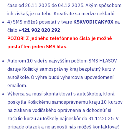
čase od 20.11.2025 do 04.12.2025. Akým spôsobom
ich získaš, je na tebe. Kreativite sa medze nekladú.
4) SMS môžeš posielať v tvare
KSKVODICAKY0X
na
číslo
+421 902 020 292
POZOR! Z jedného telefónneho čísla je možné
poslať len jeden SMS hlas.
Autorom 10 videí s najvyšším počtom SMS HLASOV
daruje Košický samosprávny kraj bezplatný kurz v
autoškole. O výhre budú výhercovia upovedomení
emailom.
Výherca sa musí skontaktovať s autoškolou, ktorá
poskytla Košickému samosprávnemu kraju 10 kurzov
na získanie vodičského oprávnenia a dohodnúť si
začatie kurzu autoškoly najneskôr do 31.12.2025. V
prípade otázok a nejasností nás môžeš kontaktovať