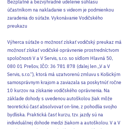
Bezplatné a bezvýhradné udelenie súhlasu
účastníkom na nakladanie s videom je podmienkou
zaradenia do súťaže. Vykonávanie Vodičského
preukazu
Výherca súťaže o možnosť získať vodičský preukaz má
možnosť získať vodičské oprávnenie prostredníctvom
spoločnosti V a V Servis, s.r.o. so sídlom Hlavná 50,
080 01 Prešov, IČO: 36 781 878 (ďalej len „V a V
Servis, s.r.o.“), ktorá má uzatvorenú zmluvu s Košickým
samosprávnym krajom a zaviazala sa poskytnúť ročne
10 kurzov na získanie vodičského oprávnenia. Na
základe dohody s uvedenou autoškolou žiak môže
teoretickú časť absolvovať on-line, z pohodlia svojho
bydliska. Praktická časť kurzu, tzv. jazdy sú na
individuálnej dohode medzi žiakom a autoškolou. V a V