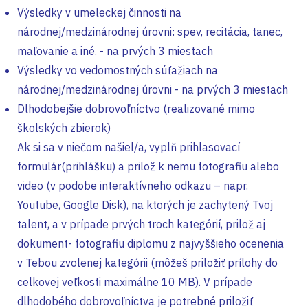
Výsledky v umeleckej činnosti na
národnej/medzinárodnej úrovni: spev, recitácia, tanec,
maľovanie a iné. - na prvých 3 miestach
Výsledky vo vedomostných súťažiach na
národnej/medzinárodnej úrovni - na prvých 3 miestach
Dlhodobejšie dobrovoľníctvo (realizované mimo
školských zbierok)
Ak si sa v niečom našiel/a, vyplň prihlasovací
formulár(prihlášku) a prilož k nemu fotografiu alebo
video (v podobe interaktívneho odkazu – napr.
Youtube, Google Disk), na ktorých je zachytený Tvoj
talent, a v prípade prvých troch kategórií, prilož aj
dokument- fotografiu diplomu z najvyššieho ocenenia
v Tebou zvolenej kategórii (môžeš priložiť prílohy do
celkovej veľkosti maximálne 10 MB). V prípade
dlhodobého dobrovoľníctva je potrebné priložiť