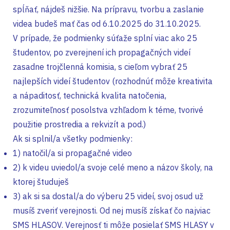
spĺňať, nájdeš nižšie. Na prípravu, tvorbu a zaslanie
videa budeš mať čas od 6.10.2025 do 31.10.2025.
V prípade, že podmienky súťaže splní viac ako 25
študentov, po zverejnení ich propagačných videí
zasadne trojčlenná komisia, s cieľom vybrať 25
najlepších videí študentov (rozhodnúť môže kreativita
a nápaditosť, technická kvalita natočenia,
zrozumiteľnosť posolstva vzhľadom k téme, tvorivé
použitie prostredia a rekvizít a pod.)
Ak si splnil/a všetky podmienky:
1) natočil/a si propagačné video
2) k videu uviedol/a svoje celé meno a názov školy, na
ktorej študuješ
3) ak si sa dostal/a do výberu 25 videí, svoj osud už
musíš zveriť verejnosti. Od nej musíš získať čo najviac
SMS HLASOV. Verejnosť ti môže posielať SMS HLASY v